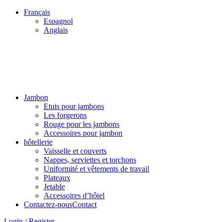
Français
Espagnol
Anglais
PERÍODO DE VACACIONES DEL 03 AL 28 DE AGOSTO
PERÍODO DE VACACIONES DEL 03 AL 28 DE AGOSTO
Jambon
Etuis pour jambons
Les forgerons
Rouge pour les jambons
Accessoires pour jambon
hôtellerie
Vaisselle et couverts
Nappes, serviettes et torchons
Uniformité et vêtements de travail
Plateaux
Jetable
Accessoires d’hôtel
Contactez-nousContact
Login / Register