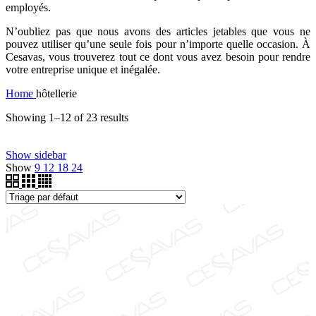
employés.
N’oubliez pas que nous avons des articles jetables que vous ne
pouvez utiliser qu’une seule fois pour n’importe quelle occasion. À
Cesavas, vous trouverez tout ce dont vous avez besoin pour rendre
votre entreprise unique et inégalée.
Home
hôtellerie
Showing 1–12 of 23 results
Filtrer par prix
Show sidebar
Price filter
Show
9
12
18
24
Filtrer par couleur
Argent
(1)
Bleu marine
(5)
Bordeaux
(1)
Jaune
(1)
Noir
(4)
Rouge
(2)
Vert
(3)