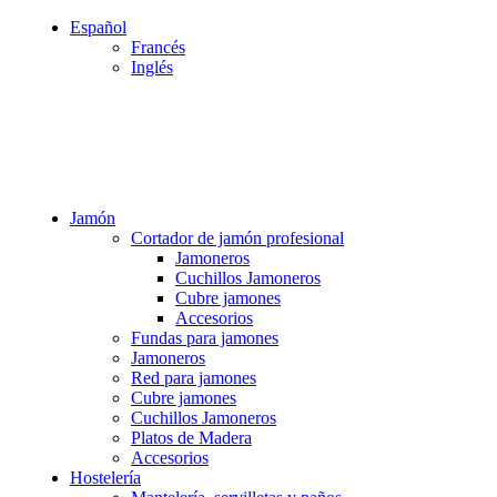
Español
Francés
Inglés
PERÍODO DE VACACIONES DEL 03 AL 28 DE AGOSTO
PERÍODO DE VACACIONES DEL 03 AL 28 DE AGOSTO
Jamón
Cortador de jamón profesional
Jamoneros
Cuchillos Jamoneros
Cubre jamones
Accesorios
Fundas para jamones
Jamoneros
Red para jamones
Cubre jamones
Cuchillos Jamoneros
Platos de Madera
Accesorios
Hostelería