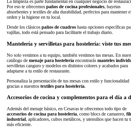
La limpieza es parte fundamental en cualquier negocio de restaurac
Por eso te ofrecemos
paños de cocina profesionales
, bayetas
absorbentes y textiles de alta durabilidad, perfectos para mantener e
orden y la higiene en tu local.
Desde los clásicos
paños de cuadros
hasta opciones específicas pa
vajillas, todo está pensado para facilitarte el trabajo diario.
Mantelería y servilletas para hostelería: viste tus me
No solo vestimos a tu equipo, también vestimos tus mesas. En nues
catálogo de
menaje para hostelería
encontrarás
manteles individ
servilletas canguro y modelos en distintos colores y acabados para
adaptarse a tu estilo de restaurante.
Personaliza la presentación de tus mesas con estilo y funcionalidad
gracias a nuestros
textiles para hostelería
.
Accesorios de cocina y complementos para el día a d
Además del menaje básico, en Cesavas te ofrecemos todo tipo de
accesorios de cocina para hostelería
, como blocs de camarero,
fi
industrial
, aplicadores, cubos metálicos, y utensilios que hacen tu 
más eficiente.