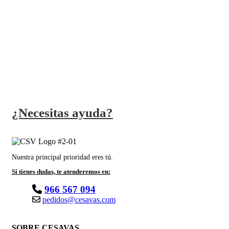
ATENCIÓN AL CLIENTE
Atenderemos las dudas que tengas
PRODUCTOS DE CALIDAD
Trabajamos con las mejores marcas
¿Necesitas ayuda?
Nuestra principal prioridad eres tú.
Si tienes dudas, te atenderemos en:
966 567 094
pedidos@cesavas.com
SOBRE CESAVAS