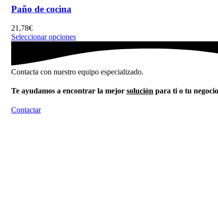
Paño de cocina
21,78
€
Seleccionar opciones
Contacta con nuestro equipo especializado.
Te ayudamos a encontrar la mejor
solución
para ti o tu negoci
Contactar
ENVÍOS 24/48H
Recibe tus pedidos en 24/48h
PAGO SEGURO
Haz tu pedido de forma segura