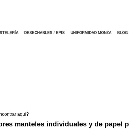
PERÍODO DE VACACIONES DEL 03 AL 28 DE AGOSTO
PERÍODO DE VACACIONES DEL 03 AL 28 DE AGOSTO
STELERÍA
DESECHABLES / EPIS
UNIFORMIDAD MONZA
BLOG
ncontrar aquí?
res manteles individuales y de papel 