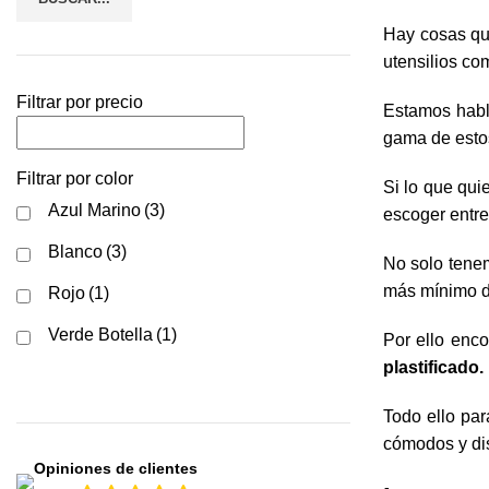
Hay cosas que
utensilios co
Filtrar por precio
Estamos hab
gama de estos
Filtrar por color
Si lo que qui
Azul Marino
(3)
escoger entr
Blanco
(3)
No solo tenem
más mínimo de
Rojo
(1)
Verde Botella
(1)
Por ello enco
plastificado.
Todo ello pa
cómodos y dis
Opiniones de clientes