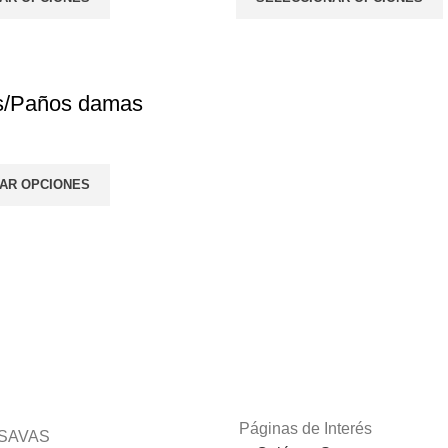
as/Paños damas
AR OPCIONES
PAGO SEGURO
ATENCIÓN 
CLIENTE
Haz tu pedido de
forma segura
Atenderemos 
dudas que te
Páginas de Interés
SAVAS