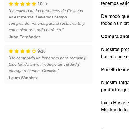
tenemos vari
10
/10
"La calidad de los productos de Cesavas
De modo que 
es estupenda. Llevamos tiempo
comprando material para el restaurante y
todos a un pr
como siempre, todo perfecto."
Compra ahor
Juan Fernández
Nuestros prod
9
/10
hacen que sea
"He comprado un jamonero para regalar y
todo ha ido bien. Producto de calidad y
Por ello te i
entrega a tiempo. Gracias."
Laura Sánchez
Nuestra larg
productos que
Inicio
Hostele
Mostrando los