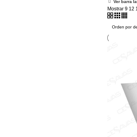
Ver barra la
Filtrar por 
Mostrar
9
12
Filtrar por c
Azul M
Blanco
Rojo
(1
Verde 