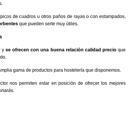
s.
ípicos de cuadros u otros paños de rayas o con estampados,
orbentes
que pueden serte muy útiles.
s
r y
se ofrecen con una buena relación calidad precio
que
do.
a amplia gama de productos para hostelería que disponemos.
ctor nos permiten estar en posición de ofrecer los mejores
onará
s.