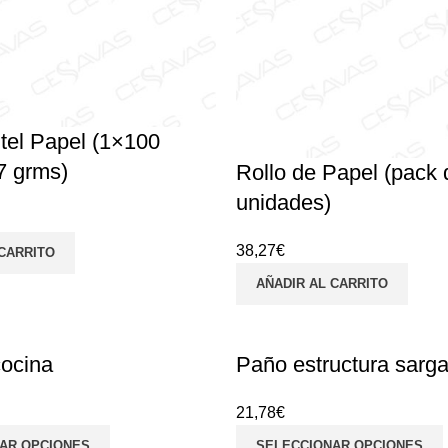
tel Papel (1×100
7 grms)
Rollo de Papel (pack 
unidades)
38,27
€
 CARRITO
AÑADIR AL CARRITO
ocina
Paño estructura sarg
21,78
€
AR OPCIONES
SELECCIONAR OPCIONES