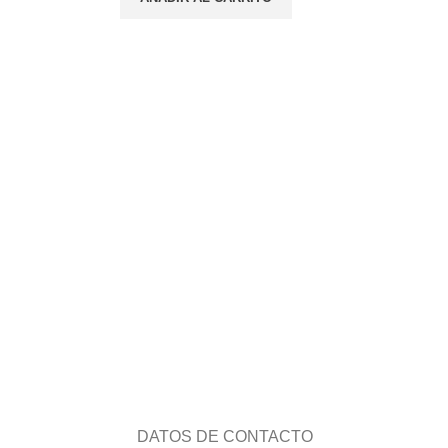
AL
PRODUCTOS DE
CALIDAD
las
Trabajamos con las
ngas
mejores marcas
DATOS DE CONTACTO