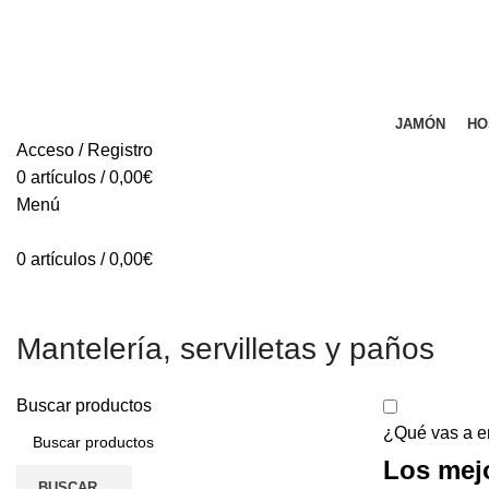
JAMÓN
HO
Acceso / Registro
0
artículos
/
0,00
€
Menú
0
artículos
/
0,00
€
Mantelería, servilletas y paños
Buscar productos
¿Qué vas a e
Los mejo
BUSCAR...