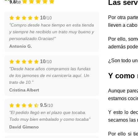
Las serv
9.8/
10
Por otra part
10
/10
"Compro desde hace tiempo en esta tienda
lleven a cabo
y siempre he recibido un trato muy bueno y
personalizado.Gracias!"
Por ello, som
Antonio G.
además podemo
¿Son todo un 
10
/10
"Desde hace años compramos las fundas
Y como n
de los jamones de mi carnicería aquí. Un
trato de 10."
Cristina Albert
Aunque parez
estamos cocin
9.5
/10
Y esto lo de
"El pedido llegó en el plazo que tocaba.
Todo muy bien embalado y como tocaba"
secarnos las 
David Gimeno
Por ello si 