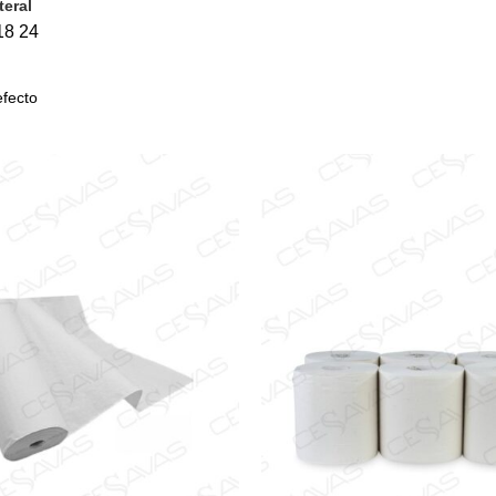
teral
precio
18
24
olor
arino
(3)
(3)
)
Botella
(1)