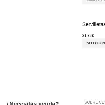
Servillet
21,78
€
SELECCION
ENVÍOS 24/48H
Recibe tus pedidos
en 24/48h
SOBRE CE
¿Necesitas ayuda?