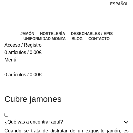
ESPAÑOL
PERÍODO DE VACACIONES DEL 03 AL 28 DE AGOSTO
PERÍODO DE VACACIONES DEL 03 AL 28 DE AGOSTO
JAMÓN
HOSTELERÍA
DESECHABLES / EPIS
UNIFORMIDAD MONZA
BLOG
CONTACTO
Acceso / Registro
0
artículos
/
0,00
€
Menú
0
artículos
/
0,00
€
Cubre jamones
¿Qué vas a encontrar aquí?
Cuando se trata de disfrutar de un exquisito jamón, es