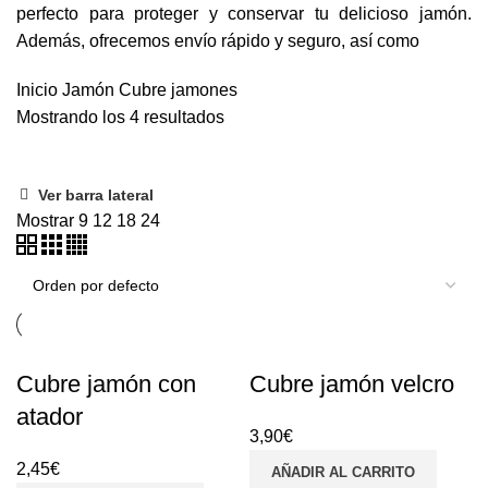
perfecto para proteger y conservar tu delicioso jamón.
Además, ofrecemos envío rápido y seguro, así como
Inicio
Jamón
Cubre jamones
Mostrando los 4 resultados
Ver barra lateral
Filtrar por precio
Mostrar
9
12
18
24
Filtrar por color
Negro
(1)
Rojo
(1)
Cubre jamón con
Cubre jamón velcro
Verde Botella
(1)
atador
3,90
€
2,45
€
AÑADIR AL CARRITO