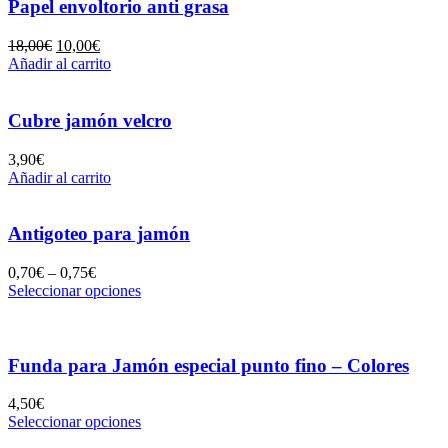
Papel envoltorio anti grasa
18,00
€
10,00
€
Añadir al carrito
Cubre jamón velcro
3,90
€
Añadir al carrito
Antigoteo para jamón
0,70
€
–
0,75
€
Seleccionar opciones
Funda para Jamón especial punto fino – Colores
4,50
€
Seleccionar opciones