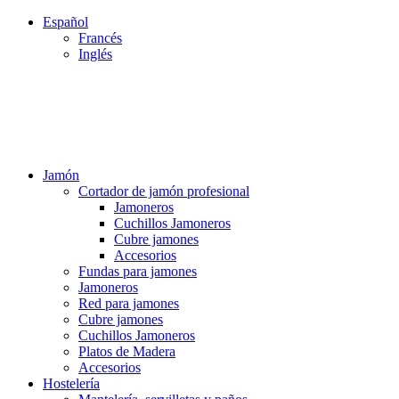
Español
Francés
Inglés
PERÍODO DE VACACIONES DEL 03 AL 28 DE AGOSTO
PERÍODO DE VACACIONES DEL 03 AL 28 DE AGOSTO
Jamón
Cortador de jamón profesional
Jamoneros
Cuchillos Jamoneros
Cubre jamones
Accesorios
Fundas para jamones
Jamoneros
Red para jamones
Cubre jamones
Cuchillos Jamoneros
Platos de Madera
Accesorios
Hostelería