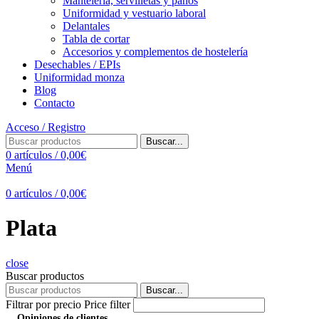
Mantelería, servilletas y paños
Uniformidad y vestuario laboral
Delantales
Tabla de cortar
Accesorios y complementos de hostelería
Desechables / EPIs
Uniformidad monza
Blog
Contacto
Acceso / Registro
Buscar...
0
artículos
/
0,00
€
Menú
0
artículos
/
0,00
€
Plata
close
Buscar productos
Buscar...
Filtrar por precio
Price filter
Opiniones de clientes