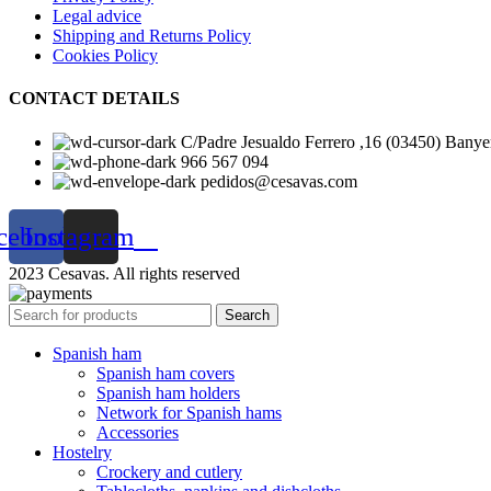
Legal advice
Shipping and Returns Policy
Cookies Policy
CONTACT DETAILS
C/Padre Jesualdo Ferrero ,16 (03450) Banyer
966 567 094
pedidos@cesavas.com
cebook
Instagram
2023 Cesavas. All rights reserved
Search
Spanish ham
Spanish ham covers
Spanish ham holders
Network for Spanish hams
Accessories
Hostelry
Crockery and cutlery