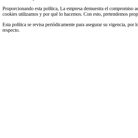
Proporcionando esta política, La empresa demuestra el compromiso ad
cookies utilizamos y por qué lo hacemos. Con esto, pretendemos propo
Esta política se revisa periódicamente para asegurar su vigencia, por
respecto.
SHIPPING 24/48H
Receive your orders in 24/48h
SECURE PAYMENT
Make you order securely
CUSTOMER SERVICE
We´ll answer your questions