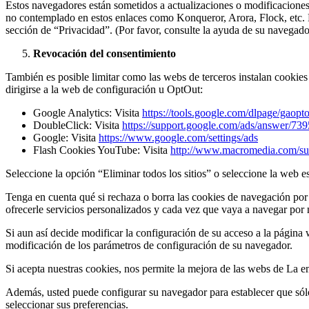
Estos navegadores están sometidos a actualizaciones o modificaciones
no contemplado en estos enlaces como Konqueror, Arora, Flock, etc. P
sección de “Privacidad”. (Por favor, consulte la ayuda de su navegad
Revocación del consentimiento
También es posible limitar como las webs de terceros instalan cookies 
dirigirse a la web de configuración u OptOut:
Google Analytics: Visita
https://tools.google.com/dlpage/gaop
DoubleClick: Visita
https://support.google.com/ads/answer/73
Google: Visita
https://www.google.com/settings/ads
Flash Cookies YouTube: Visita
http://www.macromedia.com/sup
Seleccione la opción “Eliminar todos los sitios” o seleccione la web e
Tenga en cuenta qué si rechaza o borra las cookies de navegación por
ofrecerle servicios personalizados y cada vez que vaya a navegar por 
Si aun así decide modificar la configuración de su acceso a la página
modificación de los parámetros de configuración de su navegador.
Si acepta nuestras cookies, nos permite la mejora de las webs de La e
Además, usted puede configurar su navegador para establecer que sólo
seleccionar sus preferencias.