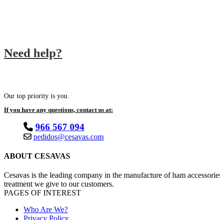
QUALITY PRODUCTS
We work with the best brands
Need help?
Our top priority is you.
If you have any questions, contact us at:
966 567 094
pedidos@cesavas.com
ABOUT CESAVAS
Cesavas is the leading company in the manufacture of ham accessories. 
treatment we give to our customers.
PAGES OF INTEREST
Who Are We?
Privacy Policy