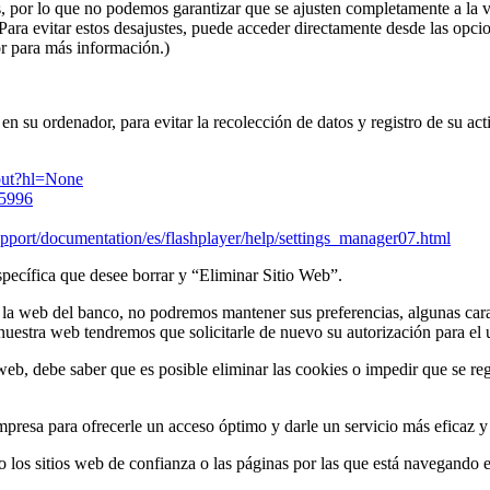
, por lo que no podemos garantizar que se ajusten completamente a la 
ara evitar estos desajustes, puede acceder directamente desde las opc
or para más información.)
en su ordenador, para evitar la recolección de datos y registro de su ac
tout?hl=None
95996
port/documentation/es/flashplayer/help/settings_manager07.html
specífica que desee borrar y “Eliminar Sitio Web”.
 la web del banco, no podremos mantener sus preferencias, algunas carac
nuestra web tendremos que solicitarle de nuevo su autorización para el 
 web, debe saber que es posible eliminar las cookies o impedir que se r
mpresa para ofrecerle un acceso óptimo y darle un servicio más eficaz y
 los sitios web de confianza o las páginas por las que está navegando 