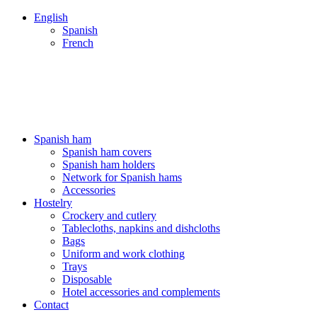
English
Spanish
French
Spanish ham
Spanish ham covers
Spanish ham holders
Network for Spanish hams
Accessories
Hostelry
Crockery and cutlery
Tablecloths, napkins and dishcloths
Bags
Uniform and work clothing
Trays
Disposable
Hotel accessories and complements
Contact