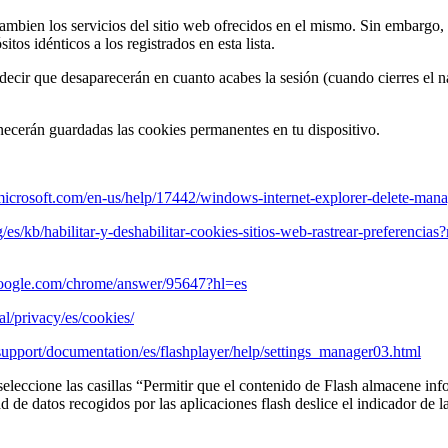
cambien los servicios del sitio web ofrecidos en el mismo. Sin embargo, 
os idénticos a los registrados en esta lista.
decir que desaparecerán en cuanto acabes la sesión (cuando cierres el 
necerán guardadas las cookies permanentes en tu dispositivo.
.microsoft.com/en-us/help/17442/windows-internet-explorer-delete-man
g/es/kb/habilitar-y-deshabilitar-cookies-sitios-web-rastrear-preferencia
.google.com/chrome/answer/95647?hl=es
l/privacy/es/cookies/
pport/documentation/es/flashplayer/help/settings_manager03.html
deseleccione las casillas “Permitir que el contenido de Flash almacene
ad de datos recogidos por las aplicaciones flash deslice el indicador de