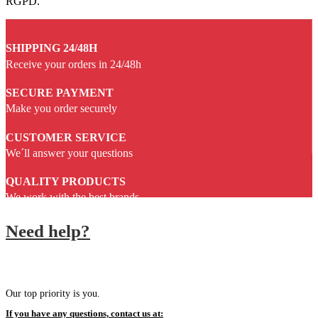
RGPD.
SHIPPING 24/48H
Receive your orders in 24/48h
SECURE PAYMENT
Make you order securely
CUSTOMER SERVICE
We´ll answer your questions
QUALITY PRODUCTS
We work with the best brands
Need help?
Our top priority is you.
If you have any questions, contact us at: