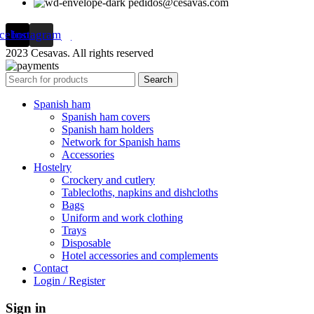
pedidos@cesavas.com
cebook
Instagram
2023 Cesavas. All rights reserved
Search
Spanish ham
Spanish ham covers
Spanish ham holders
Network for Spanish hams
Accessories
Hostelry
Crockery and cutlery
Tablecloths, napkins and dishcloths
Bags
Uniform and work clothing
Trays
Disposable
Hotel accessories and complements
Contact
Login / Register
Sign in