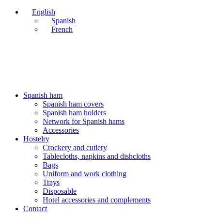
English
Spanish
French
ENVÍOS 24/48H - NUESTROS PRECIOS INCLUYEN IVA
ENVÍOS 24/48H - NUESTROS PRECIOS INCLUYEN IVA
Spanish ham
Spanish ham covers
Spanish ham holders
Network for Spanish hams
Accessories
Hostelry
Crockery and cutlery
Tablecloths, napkins and dishcloths
Bags
Uniform and work clothing
Trays
Disposable
Hotel accessories and complements
Contact