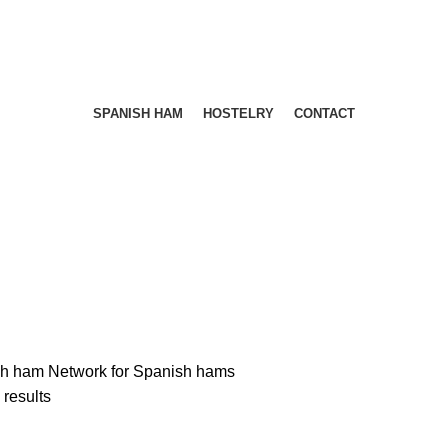
PERÍODO DE VACACIONES DEL 03 AL 28 DE AGOSTO
PERÍODO DE VACACIONES DEL 03 AL 28 DE AGOSTO
SPANISH HAM
HOSTELRY
CONTACT
sh ham
Network for Spanish hams
 results