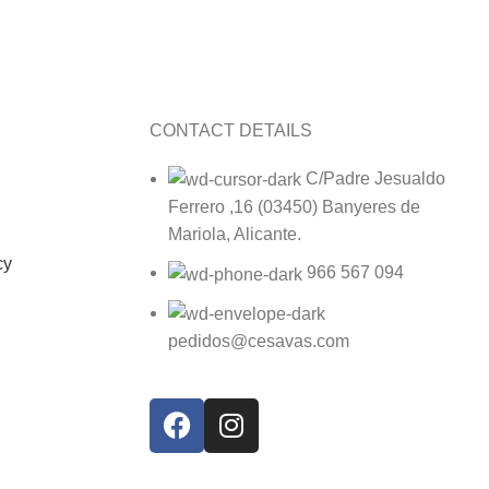
your
We work with the
best brands
CONTACT DETAILS
C/Padre Jesualdo
Ferrero ,16 (03450) Banyeres de
Mariola, Alicante.
cy
966 567 094
pedidos@cesavas.com