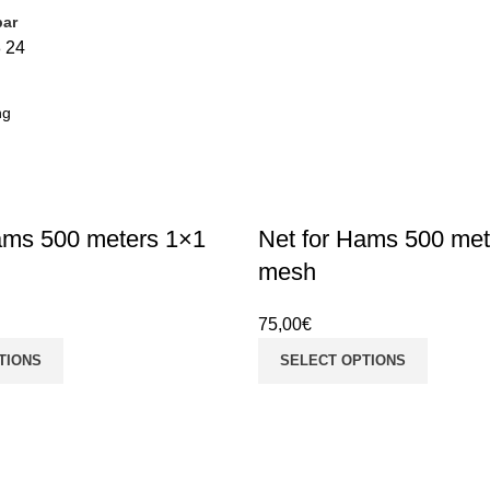
bar
ice
8
24
lor
2)
(1)
ld
(3)
ams 500 meters 1×1
Net for Hams 500 met
)
mesh
(3)
75,00
€
TIONS
SELECT OPTIONS