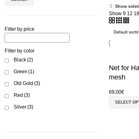
Show side
Filter by pr
Show
9
12
1
Filter by co
Filter by price
Black
(
Green
Filter by color
Black
(2)
Old Go
Net for H
Green
(1)
Red
(3
mesh
Old Gold
(3)
Silver
69,00
€
Red
(3)
SELECT OP
Silver
(3)