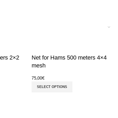
ers 2×2
Net for Hams 500 meters 4×4
mesh
75,00
€
SELECT OPTIONS