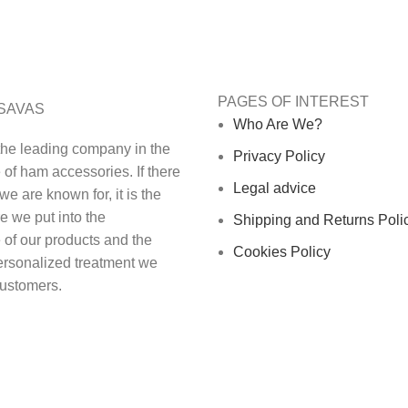
Make you order
We´ll answer 
securely
questions
PAGES OF INTEREST
SAVAS
Who Are We?
the leading company in the
Privacy Policy
of ham accessories. If there
Legal advice
we are known for, it is the
e we put into the
Shipping and Returns Poli
 of our products and the
Cookies Policy
ersonalized treatment we
customers.