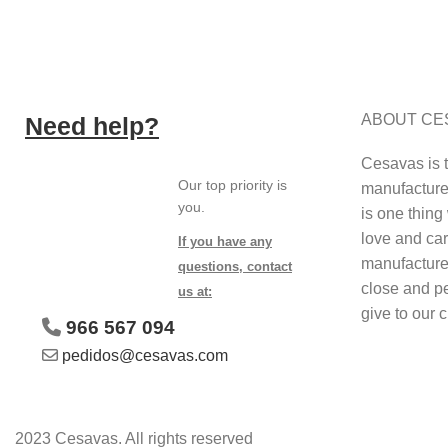
Receive your orders
in 24/48h
ABOUT CE
Need help?
Cesavas is 
Our top priority is
manufacture 
you.
is one thing 
love and car
If you have any
manufacture
questions, contact
close and p
us at:
give to our 
966 567 094
pedidos@cesavas.com
2023 Cesavas. All rights reserved