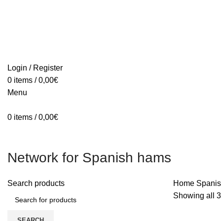
Login / Register
0
items
/
0,00
€
Menu
0
items
/
0,00
€
Network for Spanish hams
Search products
Home
Spani
Showing all 3
SEARCH