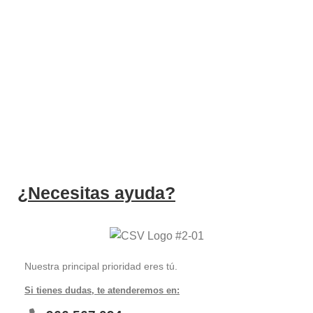
ATENCIÓN AL CLIENTE
Atenderemos las dudas que tengas
PRODUCTOS DE CALIDAD
Trabajamos con las mejores marcas
¿Necesitas ayuda?
Nuestra principal prioridad eres tú.
Si tienes dudas, te atenderemos en: