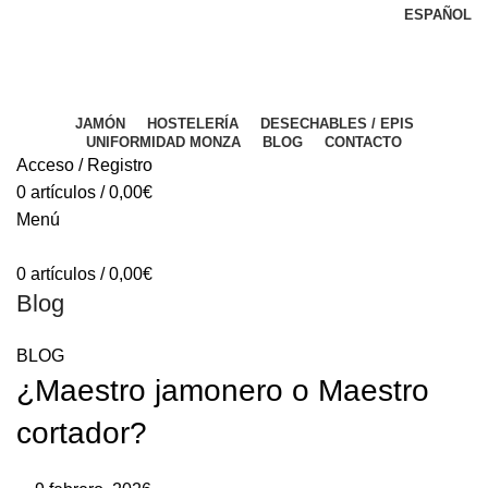
ESPAÑOL
PERÍODO DE VACACIONES DEL 03 AL 28 DE AGOSTO
PERÍODO DE VACACIONES DEL 03 AL 28 DE AGOSTO
JAMÓN
HOSTELERÍA
DESECHABLES / EPIS
UNIFORMIDAD MONZA
BLOG
CONTACTO
Acceso / Registro
0
artículos
/
0,00
€
Menú
0
artículos
/
0,00
€
Blog
BLOG
¿Maestro jamonero o Maestro
cortador?